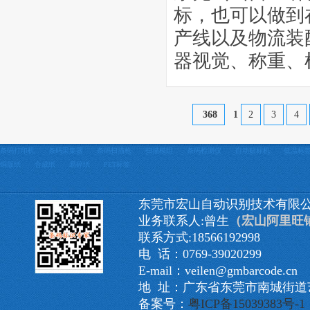
标，也可以做到
产线以及物流装
器视觉、称重、
368
1
2
3
4
条码打印机
条码采集器
条码扫描枪
扫描模组
条码检测仪
自动贴标机
低温标
铜版纸
合成纸
易碎纸
PET标签
东莞市宏山自动识别技术有限
业务联系人:曾生
（宏山阿里旺
联系方式:18566192998
电 话：0769-39020299
E-mail：veilen@gmbarcode.cn
地 址：广东省东莞市南城街道艺
备案号：
粤ICP备15039383号-1