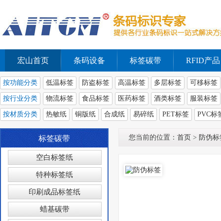
宏山首页
条码设备
标签碳带
RFID产品
按功能分类
低温标签
防盗标签
高温标签
多层标签
可移标签
按行业分类
物流标签
食品标签
医药标签
酒类标签
服装标签
按材质分类
热敏纸
铜版纸
合成纸
易碎纸
PET标签
PVC标
您当前的位置：
首页
>
防伪标
标签碳带
空白标签纸
特种标签纸
印刷成品标签纸
蜡基碳带