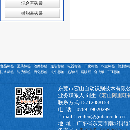
混合基碳带
树脂基碳带
食品标签
医药标签
酒类标签
服装标签
电器标签
日化标签
珠宝标签
轮胎标
防水标签
防伪标签
硫化标签
火牛标签
热敏纸
铜版纸
合成纸
PET标签
东莞市宏山自动识别技术有限
业务联系人:刘生
（宏山阿里旺
联系方式:13712088158
电 话：0769-39020299
E-mail：veilen@gmbarcode.cn
地 址：广东省东莞市南城街道艺