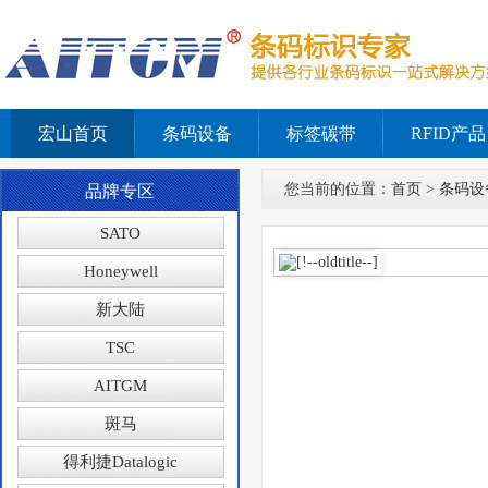
宏山首页
条码设备
标签碳带
RFID产品
您当前的位置：
首页
>
条码设
品牌专区
SATO
Honeywell
新大陆
TSC
AITGM
斑马
得利捷Datalogic