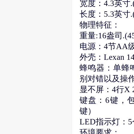
宽度：4.3英寸.
长度：5.3英寸.
物理特征：
重量:16盎司.(
电源：4节AA
外壳：Lexan 
蜂鸣器：单蜂
别对错以及操
显不屏：4行X 
键盘：6键，包括
键）
LED指示灯：
环境要求：