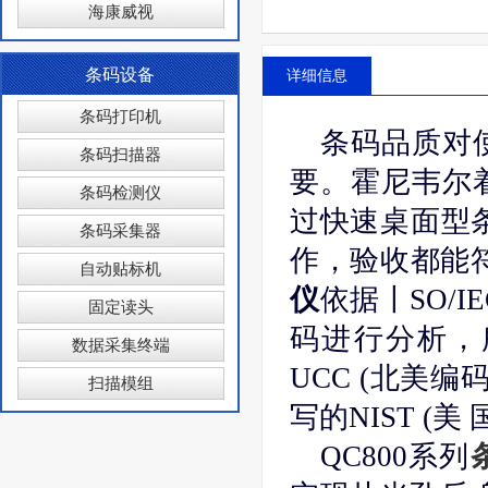
海康威视
条码设备
详细信息
条码打印机
条码品质对
条码扫描器
要。霍尼韦尔
条码检测仪
过快速桌面型
条码采集器
作，验收都能
自动贴标机
仪
依据丨SO/
固定读头
码进行分析，
数据采集终端
UCC (北美
扫描模组
写的NIST 
QC800系列