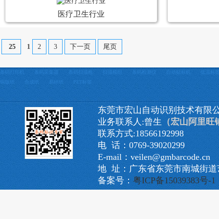
医疗卫生行业
25
1
2
3
下一页
尾页
条码打印机
条码采集器
条码扫描枪
扫描模组
条码检测仪
自动贴标机
低温标
铜版纸
合成纸
易碎纸
PET标签
东莞市宏山自动识别技术有限
业务联系人:曾生
（宏山阿里旺
联系方式:18566192998
电 话：0769-39020299
E-mail：veilen@gmbarcode.cn
地 址：广东省东莞市南城街道艺
备案号：
粤ICP备15039383号-1