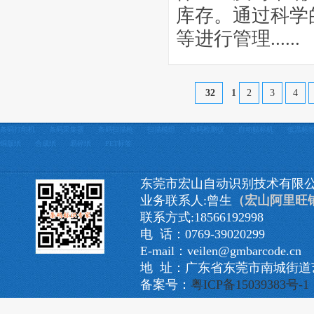
库存。通过科学
等进行管理......
32
1
2
3
4
条码打印机
条码采集器
条码扫描枪
扫描模组
条码检测仪
自动贴标机
低温标
铜版纸
合成纸
易碎纸
PET标签
东莞市宏山自动识别技术有限
业务联系人:曾生
（宏山阿里旺
联系方式:18566192998
电 话：0769-39020299
E-mail：veilen@gmbarcode.cn
地 址：广东省东莞市南城街道艺
备案号：
粤ICP备15039383号-1