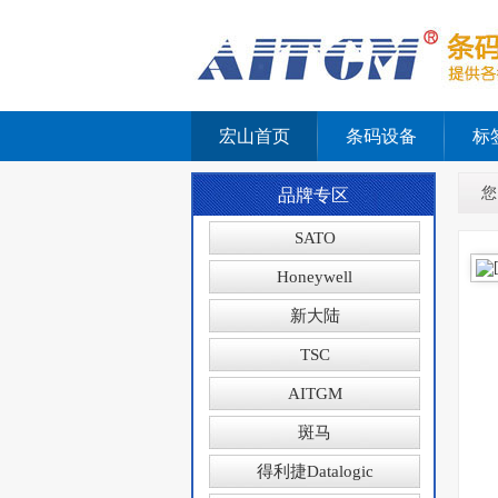
宏山首页
条码设备
标
您
品牌专区
SATO
Honeywell
新大陆
TSC
AITGM
斑马
得利捷Datalogic