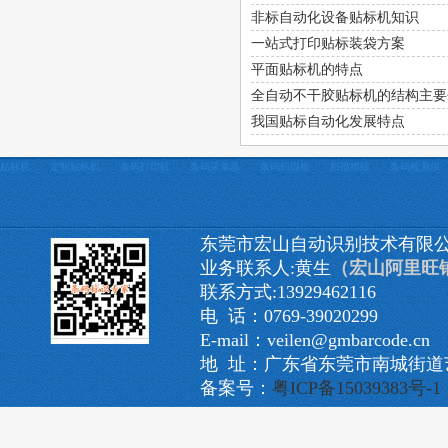
非标自动化设备贴标机知识
一站式打印贴标装袋方案
平面贴标机的特点
全自动不干胶贴标机的结构主要
我国贴标自动化发展特点
贴标机
定制贴标机
条码打印机
条码采集器
条码扫描枪
扫描模组
条码检测仪
东莞市宏山自动识别技术有限
业务联系人:黄生
（宏山阿里旺
联系方式:13929462116
电 话：0769-39020299
E-mail：veilen@gmbarcode.cn
地 址：广东省东莞市南城街道艺
备案号：
粤ICP备15039383号-1