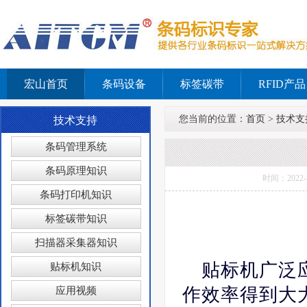
宏山首页
条码设备
标签碳带
RFID产品
您当前的位置：
首页
>
技术支
技术支持
条码管理系统
条码原理知识
时间：202
条码打印机知识
标签碳带知识
扫描器采集器知识
贴标机广泛
贴标机知识
作效率得到大
应用视频