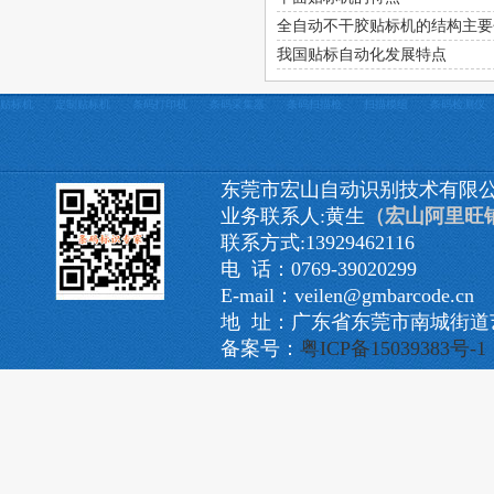
全自动不干胶贴标机的结构主要
我国贴标自动化发展特点
贴标机
定制贴标机
条码打印机
条码采集器
条码扫描枪
扫描模组
条码检测仪
东莞市宏山自动识别技术有限
业务联系人:黄生
（宏山阿里旺
联系方式:13929462116
电 话：0769-39020299
E-mail：veilen@gmbarcode.cn
地 址：广东省东莞市南城街道艺
备案号：
粤ICP备15039383号-1