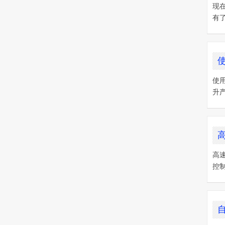
现
有
使
升
高
控