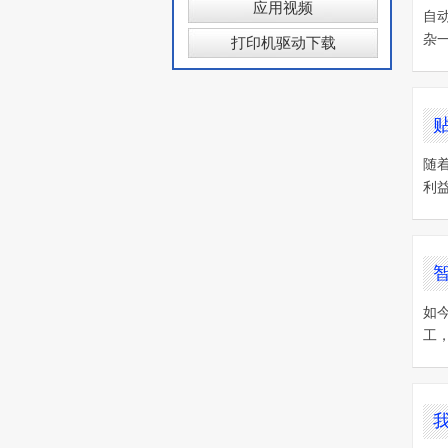
应用视频
自
杂
打印机驱动下载
随
利
如
工