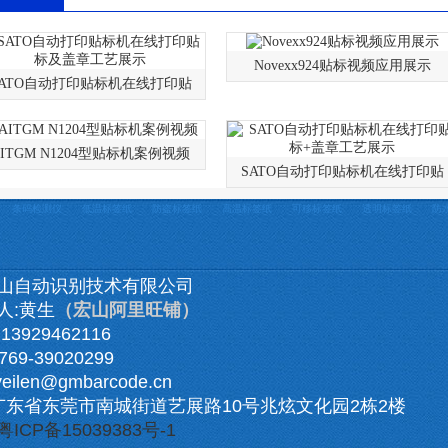
Novexx924贴标视频应用展示
SATO自动打印贴标机在线打印贴
AITGM N1204型贴标机案例视频
SATO自动打印贴标机在线打印贴
条码检测仪
低温标签纸
防盗标签纸
高温标签纸
可移标签纸
透明标签纸
防
山自动识别技术有限公司
人:黄生
（宏山阿里旺铺）
3929462116
69-39020299
veilen@gmbarcode.cn
广东省东莞市南城街道艺展路10号兆炫文化园2栋2楼
粤ICP备15039383号-1