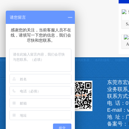
请您留言
感谢您的关注，当前客服人员不在
线，请填写一下您的信息，我们会
尽快和您联系。
贴标机厂家
打印贴标机
贴标机
条码打印机
条码采集器
条码扫描枪
扫描模组
东莞市宏
业务联系
联系方式:1
电 话：07
E-mail：
地 址：
备案号：
提交