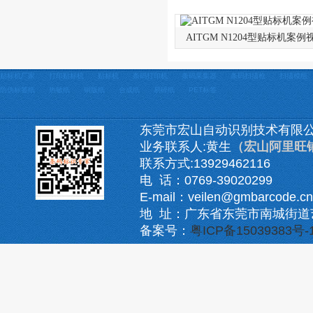
AITGM N1204型贴标机案例
贴标机厂家
打印贴标机
贴标机
条码打印机
条码采集器
条码扫描枪
扫描模组
防伪标签纸
热敏纸
铜版纸
合成纸
易碎纸
PET标签
东莞市宏山自动识别技术有限
业务联系人:黄生
（宏山阿里旺
联系方式:13929462116
电 话：0769-39020299
E-mail：veilen@gmbarcode.cn
地 址：广东省东莞市南城街道
备案号：
粤ICP备15039383号-