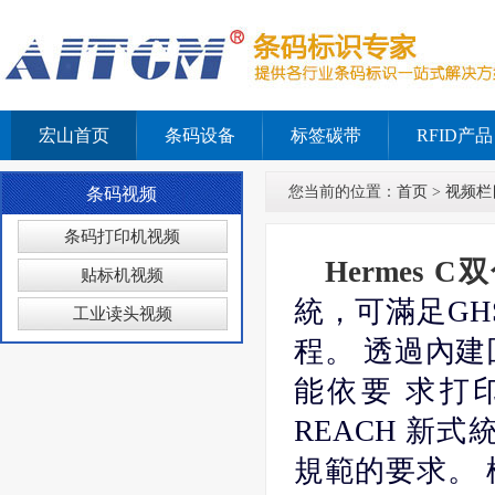
宏山首页
条码设备
标签碳带
RFID产品
您当前的位置：
首页
>
视频栏
条码视频
条码打印机视频
Hermes 
贴标机视频
統，可滿足GH
工业读头视频
程。 透過內
能依要 求打印
REACH 新
規範的要求。