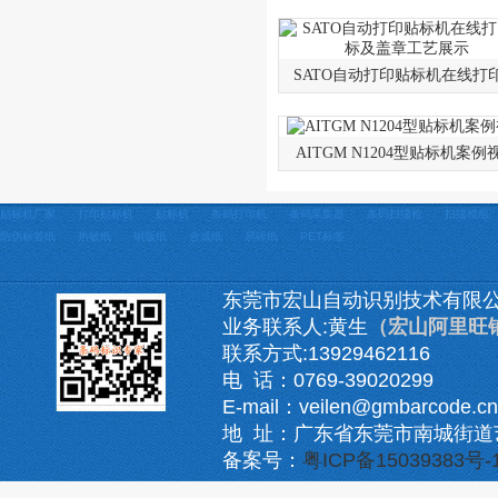
SATO自动打印贴标机在线打
AITGM N1204型贴标机案例
贴标机厂家
打印贴标机
贴标机
条码打印机
条码采集器
条码扫描枪
扫描模组
防伪标签纸
热敏纸
铜版纸
合成纸
易碎纸
PET标签
东莞市宏山自动识别技术有限
业务联系人:黄生
（宏山阿里旺
联系方式:13929462116
电 话：0769-39020299
E-mail：veilen@gmbarcode.cn
地 址：广东省东莞市南城街道
备案号：
粤ICP备15039383号-