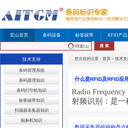
宏山首页
条码设备
标签碳带
RFID产品
您当前的位置：
首页
>
技术支
技术支持
条码管理系统
什么是RFID及RFID应
条码原理知识
Radio Freque
条码打印机知识
射频识别：是一
标签碳带知识
扫描器采集器知识
贴标机知识
数据采集器的俗称盘点