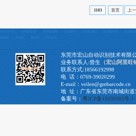
1103
首页
上
条码打印机
条码采集器
条码扫描枪
扫描模组
条码检测仪
自动贴标机
低温标
铜版纸
合成纸
易碎纸
PET标签
东莞市宏山自动识别技术有限
业务联系人:曾生
（宏山阿里旺
联系方式:18566192998
电 话：0769-39020299
E-mail：veilen@gmbarcode.cn
地 址：广东省东莞市南城街道艺
备案号：
粤ICP备15039383号-1