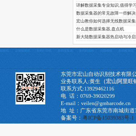
详解数据采集专业知识,值得学
数据采集器的常见故障一些解决
宏山教你如何选择无线数据采集
什么是数据采集器,盘点机
新大陆数据采集器热启动与冷启
贴标机
定制贴标机
条码打印机
条码采集器
条码扫描枪
扫描模组
条码检测仪
东莞市宏山自动识别技术有限
业务联系人:黄生
（宏山阿里旺
联系方式:13929462116
电 话：0769-39020299
E-mail：veilen@gmbarcode.cn
地 址：广东省东莞市南城街道艺
备案号：
粤ICP备15039383号-1