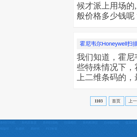
候才派上用场的
般价格多少钱呢
霍尼韦尔Honeywel
我们知道，霍尼
些特殊情况下，
上二维条码的，
1103
首页
上
条码打印机
条码采集器
条码扫描枪
扫描模组
条码检测仪
自动贴标机
低温标
铜版纸
合成纸
易碎纸
PET标签