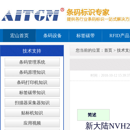
宏山首页
条码设备
标签碳带
RFID产品
您当前的位置：
首页
>
技术支
技术支持
条码管理系统
条码原理知识
时间：2018-10-12 
条码打印机知识
标签碳带知识
扫描器采集器知识
贴标机知识
简述
应用视频
新大陆NVH