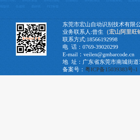
条码打印机
条码采集器
条码扫描枪
扫描模组
条码检测仪
自动贴标机
低温标
铜版纸
合成纸
易碎纸
PET标签
东莞市宏山自动识别技术有限
业务联系人:曾生
（宏山阿里旺
联系方式:18566192998
电 话：0769-39020299
E-mail：veilen@gmbarcode.cn
地 址：广东省东莞市南城街道艺
备案号：
粤ICP备15039383号-1