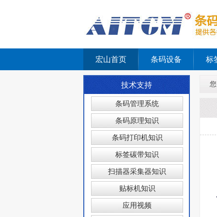
宏山首页
条码设备
标
您
技术支持
条码管理系统
条码原理知识
条码打印机知识
标签碳带知识
扫描器采集器知识
贴标机知识
应用视频