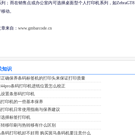
系列；而在销售点或办公室内可选择桌面型个人打印机系列，如ZebraGT81
于移动。
文章来自：
www.gmbarcode.cn
关知识
何正确保养条码标签机的打印头来保证打印质量
c-244pro条码打印机进纸位置怎么校正
么设置条形码打印机
码打印机的一些基本保养
码打印机日常使用指南与保养建议
何选择标签打印机
签转移印刷与热转移有什么区别
马条码打印机好不好用 购买斑马条码机要注意什么