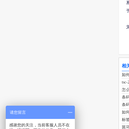
相
如
ts
怎
条
条
请您留言
如
标
感谢您的关注，当前客服人员不在
斑