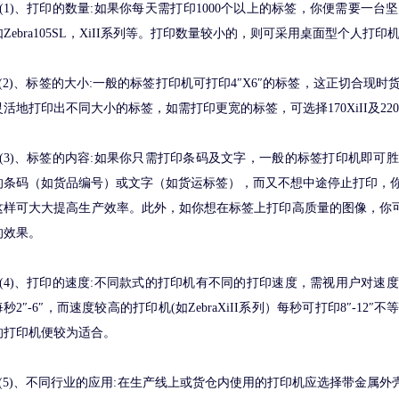
(1)、打印的数量:如果你每天需打印1000个以上的标签，你便需要一
如Zebra105SL，XiII系列等。打印数量较小的，则可采用桌面型个人打印机系列
(2)、标签的大小:一般的标签打印机可打印4″X6″的标签，这正切合现
灵活地打印出不同大小的标签，如需打印更宽的标签，可选择170XiII及220
(3)、标签的内容:如果你只需打印条码及文字，一般的标签打印机即可
的条码（如货品编号）或文字（如货运标签），而又不想中途停止打印，你
这样可大大提高生产效率。此外，如你想在标签上打印高质量的图像，你可考
的效果。
(4)、打印的速度:不同款式的打印机有不同的打印速度，需视用户对速
每秒2″-6″，而速度较高的打印机(如ZebraXiII系列）每秒可打印8″-
的打印机便较为适合。
(5)、不同行业的应用:在生产线上或货仓内使用的打印机应选择带金属外壳的型号