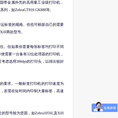
台坚固带金属外壳的高用量工业级打印机，
，如ZebraGT810.GK888等。
时货运标签的规格。你也可根据自己的需要
XiII两款型号。
胜任。但如果你需要每张标签均打印不同
便需要一台备有32位处理器的打印机，
虑选用300dpi的打印头，以得出较好
度的要求。一般标签打印机的打印速度为
12″不等，若需在短时间内印制大量标签，高速
较为坚固，如Zebra105SL及XiII