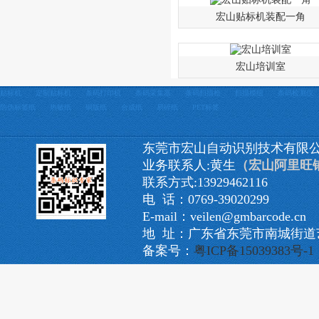
宏山贴标机装配一角
宏山培训室
贴标机
定制贴标机
条码打印机
条码采集器
条码扫描枪
扫描模组
条码检测仪
防伪标签纸
热敏纸
铜版纸
合成纸
易碎纸
PET标签
东莞市宏山自动识别技术有限
业务联系人:黄生
（宏山阿里旺
联系方式:13929462116
电 话：0769-39020299
E-mail：veilen@gmbarcode.cn
地 址：广东省东莞市南城街道艺
备案号：
粤ICP备15039383号-1