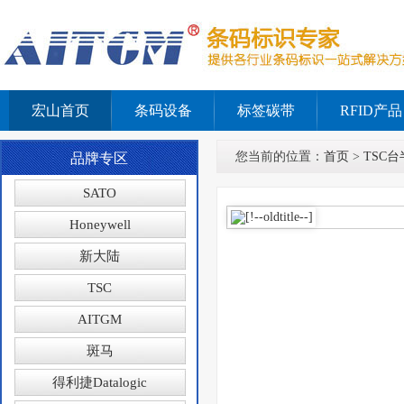
宏山首页
条码设备
标签碳带
RFID产品
您当前的位置：
首页
>
TSC台
品牌专区
SATO
Honeywell
新大陆
TSC
AITGM
斑马
得利捷Datalogic