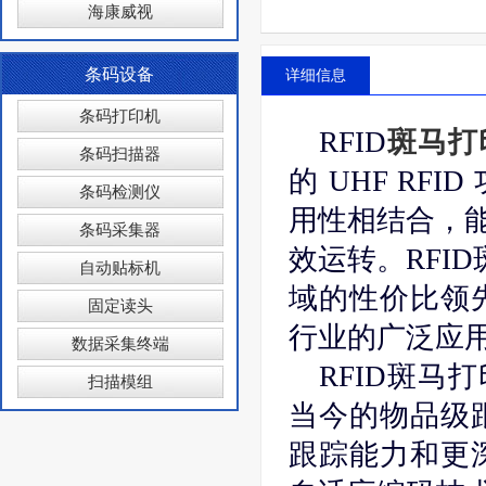
海康威视
条码设备
详细信息
条码打印机
RFID
斑马打
条码扫描器
的 UHF RF
条码检测仪
用性相结合，
条码采集器
效运转。RFID
自动贴标机
域的性价比领先
固定读头
行业的广泛应
数据采集终端
RFID斑马
扫描模组
当今的物品级
跟踪能力和更深