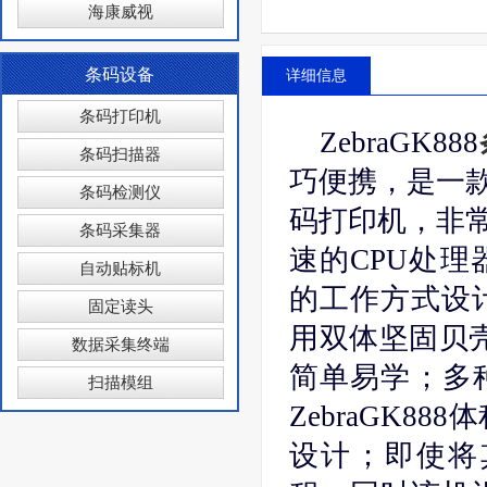
海康威视
条码设备
详细信息
条码打印机
ZebraGK888
条码扫描器
巧便携，是一
条码检测仪
码打印机，非
条码采集器
速的CPU处
自动贴标机
的工作方式设
固定读头
用双体坚固贝壳式
数据采集终端
简单易学；多
扫描模组
ZebraGK
设计；即使将