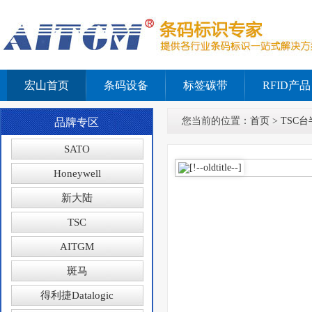
宏山首页
条码设备
标签碳带
RFID产品
您当前的位置：
首页
>
TSC台
品牌专区
SATO
Honeywell
新大陆
TSC
AITGM
斑马
得利捷Datalogic