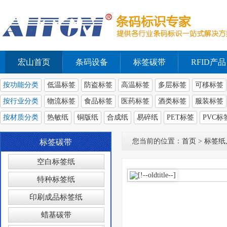
宏山首页
条码设备
标签碳带
RFID产品
按功能分类
低温标签
防盗标签
高温标签
多层标签
可移标签
按行业分类
物流标签
食品标签
医药标签
酒类标签
服装标签
按材质分类
热敏纸
铜版纸
合成纸
易碎纸
PET标签
PVC标
您当前的位置：
首页
>
标签纸
标签碳带
空白标签纸
特种标签纸
印刷成品标签纸
蜡基碳带