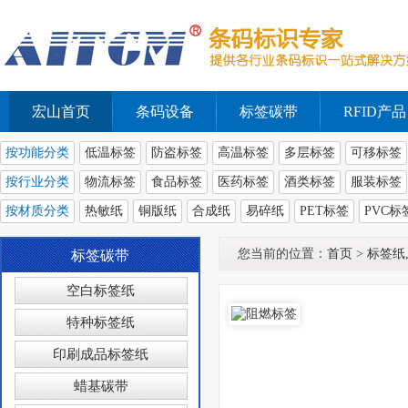
宏山首页
条码设备
标签碳带
RFID产品
按功能分类
低温标签
防盗标签
高温标签
多层标签
可移标签
按行业分类
物流标签
食品标签
医药标签
酒类标签
服装标签
按材质分类
热敏纸
铜版纸
合成纸
易碎纸
PET标签
PVC标
您当前的位置：
首页
>
标签纸
标签碳带
空白标签纸
特种标签纸
印刷成品标签纸
蜡基碳带