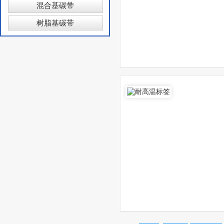
混合基碳带
树脂基碳带