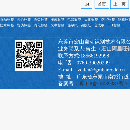
14
首页
上一页
食品标签
医药标签
酒类标签
服装标签
电器标签
日化标签
珠宝标签
轮胎标
防水标签
防伪标签
硫化标签
火牛标签
热敏纸
铜版纸
合成纸
PET标签
东莞市宏山自动识别技术有限
业务联系人:曾生
（宏山阿里旺
联系方式:18566192998
电 话：0769-39020299
E-mail：veilen@gmbarcode.cn
地 址：广东省东莞市南城街道艺
备案号：
粤ICP备15039383号-1