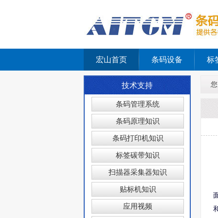
宏山首页
条码设备
标
您
技术支持
条码管理系统
条码原理知识
条码打印机知识
标签碳带知识
扫描器采集器知识
贴标机知识
应用视频