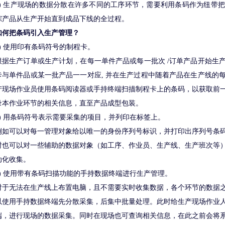
3) 生产现场的数据分散在许多不同的工序环节，需要利用条码作为纽带
踪产品从生产开始直到成品下线的全过程。
如何把条码引入生产管理？
1) 使用印有条码符号的制程卡。
根据生产订单或生产计划，在每一单件产品或每一批次 /订单产品开始生
卡与单件品或某一批产品一一对应, 并在生产过程中随着产品在生产线的
产现场作业员使用条码阅读器或手持终端扫描制程卡上的条码，以获取前
录本作业环节的相关信息，直至产品成型包装。
2) 用条码符号表示需要采集的项目，并列印在标签上。
例如可以对每一管理对象给以唯一的身份序列号标识，并打印出序列号条
时也可以对一些辅助的数据对象（如工序、作业员、生产线、生产班次等
动化收集。
3) 使用带有条码扫描功能的手持数据终端进行生产管理。
对于无法在生产线上布置电脑，且不需要实时收集数据，各个环节的数据
以使用手持数据终端先分散采集，后集中批量处理。此时给生产现场作业
端，进行现场的数据采集。同时在现场也可查询相关信息，在此之前会将