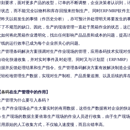
苛刻要求，面对更多产品的改型，订单的不断调整，企业决策者认识到，
行状态，而不能完全以物料和库存回报来控制生产。同时ERP/MRP软件
理昨天以前发生的事情（作历史分析），亦可预计并处理明天将要发生的
下了不规范的缺口。因此，生产的现场管理一直处于黑箱作业的状态，这
此如何将此黑箱作业透明化，找出任何影响产品品质和成本的问题，提高
产线的运行效率已成为每个企业所关心的问题。
生产管理条码解决方案强调对生产作业现场的管理，应用条码技术实现对
自动化快速收集，并对实时事件及时处理。同时又与计划层（ERP/MRP
数据并反馈处理结果和生产指令。生产管理条码解决方案有效解决制造企
更轻松地管理生产数据，实现对生产制程、产品质量追溯、以及后续的库
【
条码
在生产管理中的作用】
生产管理为什么要引入条码？
1) 生产作业现场会产生大量实时的有用数据，这些生产数据将对企业的快
2) 生产现场的数据主要依靠生产现场的作业人员进行收集，由于生产现
采用原始的人工收集方式，不仅输入速度慢，而且出错率高。