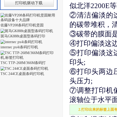
打印机驱动下载
似北洋2200E
②清洁偏淡的
的碳带堆积，清
佐藤VP208条码打印机坚固
③碳带的膜面
斑马GK888t桌面型条码打印
④打印偏淡这
internec px4i条码打印机
⑤打印偏淡这
印头;
TSC TTP-268M/366M条码打
⑥打印头两边
TSC 244CE桌面条码打印机
头压力;
⑦调整打印机
滚轴位于水平面
2.打印出来的标签上面