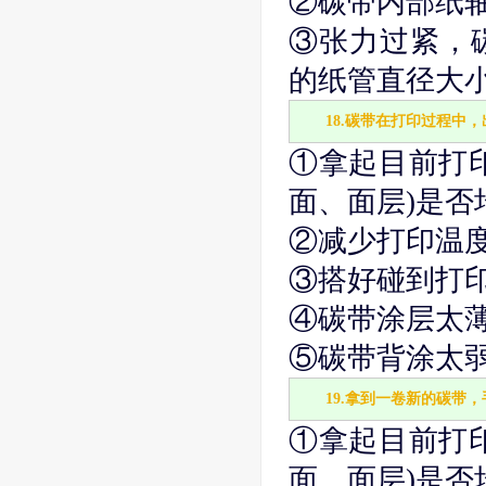
②碳带内部纸轴
③张力过紧，
的纸管直径大小
18.碳带在打印过程中
①拿起目前打
面、面层)是否
②减少打印温度
③搭好碰到打
④碳带涂层太薄
⑤碳带背涂太弱
19.拿到一卷新的碳带
①拿起目前打
面、面层)是否