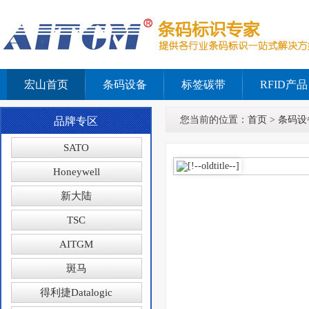
宏山首页
条码设备
标签碳带
RFID产品
您当前的位置：
首页
>
条码设
品牌专区
SATO
Honeywell
新大陆
TSC
AITGM
斑马
得利捷Datalogic