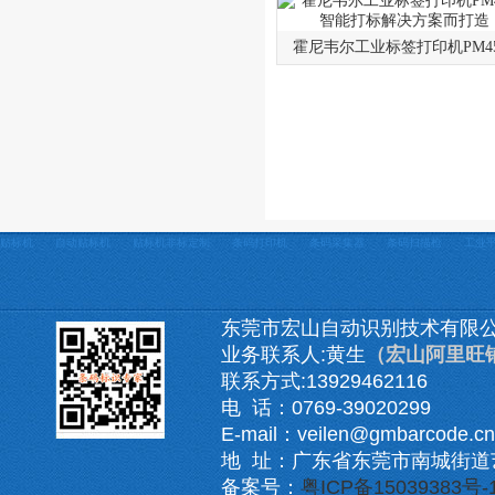
霍尼韦尔工业标签打印机PM4
贴标机
自动贴标机
贴标机非标定制
条码打印机
条码采集器
条码扫描枪
工业
东莞市宏山自动识别技术有限
业务联系人:黄生
（宏山阿里旺
联系方式:13929462116
电 话：0769-39020299
E-mail：veilen@gmbarcode.cn
地 址：广东省东莞市南城街道
备案号：
粤ICP备15039383号-