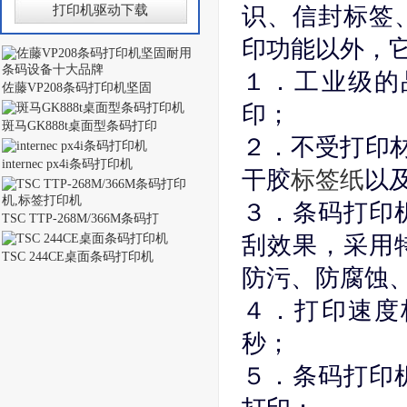
打印机驱动下载
识、信封标签
印功能以外，
１．工业级的
佐藤VP208条码打印机坚固
印；
斑马GK888t桌面型条码打印
２．不受打印材
internec px4i条码打印机
干胶
标签纸
以
３．条码打印
TSC TTP-268M/366M条码打
刮效果，采用
TSC 244CE桌面条码打印机
防污、防腐蚀
４．打印速度
秒；
５．条码打印