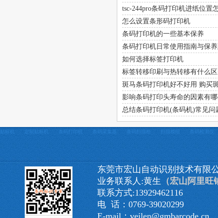
tsc-244pro条码打印机进纸位
怎么设置条形码打印机
条码打印机的一些基本保养
条码打印机日常使用指南与保养
如何选择标签打印机
标签转移印刷与热转移有什么区
斑马条码打印机好不好用 购买
影响条码打印头寿命的因素有哪
总结条码打印机(条码机)常见问
贴标机
定制贴标机
条码打印机
条码采集器
条码扫描枪
扫描模组
条码检测仪
东莞市宏山自动识别技术有限
业务联系人:黄生
（宏山阿里旺
联系方式:13929462116
电 话：0769-39020299
E-mail：veilen@gmbarcode.cn