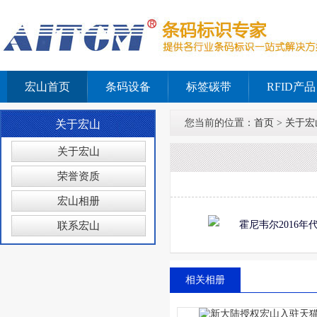
宏山首页
条码设备
标签碳带
RFID产品
您当前的位置：
首页
>
关于宏
关于宏山
关于宏山
荣誉资质
宏山相册
联系宏山
相关相册