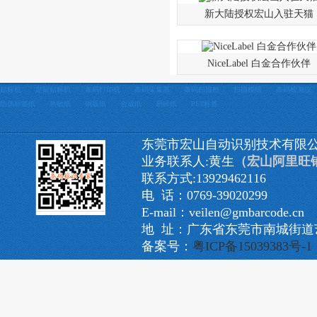
新大陆授权宏山入驻天猫
NiceLabel 白金合作伙伴
贴标机
定制贴标机
条码打印机
条码采集器
条码扫描枪
扫描模组
条码检测仪
防伪标签纸
热敏纸
铜版纸
合成纸
易碎纸
PET标签
东莞市宏山自动识别技术有限
业务联系人:黄生
（宏山阿里旺
联系方式:13929462116
电 话：0769-39020299
E-mail：veilen@gmbarcode.cn
地 址：广东省东莞市南城街道艺
备案号：
粤ICP备15039383号-1