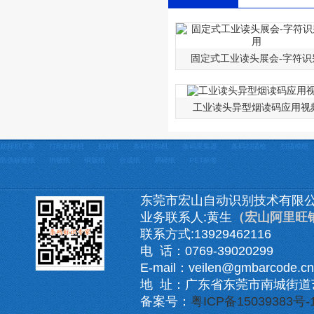
固定式工业读头展会-字符识
工业读头异型烟读码应用视
贴标机厂家
打印贴标机
贴标机
条码打印机
条码采集器
条码扫描枪
扫描模组
防伪标签纸
热敏纸
铜版纸
合成纸
易碎纸
PET标签
东莞市宏山自动识别技术有限
业务联系人:黄生
（宏山阿里旺
联系方式:13929462116
电 话：0769-39020299
E-mail：veilen@gmbarcode.cn
地 址：广东省东莞市南城街道
备案号：
粤ICP备15039383号-