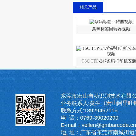
相关产品
条码标签回转器视频
TSC TTP-247条码打印机安
贴标机厂家
打印贴标机
贴标机
条码打印机
条码采集器
条码扫描枪
扫描模组
防伪标签纸
热敏纸
铜版纸
合成纸
易碎纸
PET标签
东莞市宏山自动识别技术有限
业务联系人:黄生
（宏山阿里旺
联系方式:13929462116
电 话：0769-39020299
E-mail：veilen@gmbarcode.cn
地 址：广东省东莞市南城街道