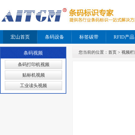
宏山首页
条码设备
标签碳带
RFID产品
您当前的位置：
首页
>
视频栏
条码视频
条码打印机视频
贴标机视频
工业读头视频