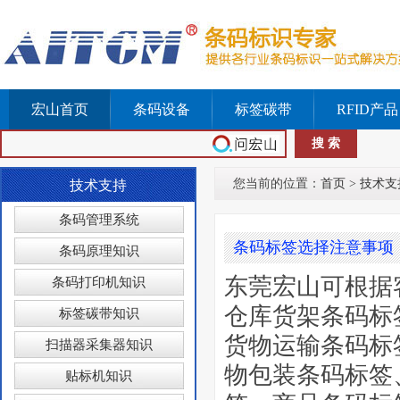
宏山首页
条码设备
标签碳带
RFID产品
您当前的位置：
首页
>
技术支
技术支持
条码管理系统
条码标签选择注意事项
条码原理知识
东莞宏山可根据
条码打印机知识
仓库货架条码标
标签碳带知识
货物运输条码标
扫描器采集器知识
物包装条码标签
贴标机知识