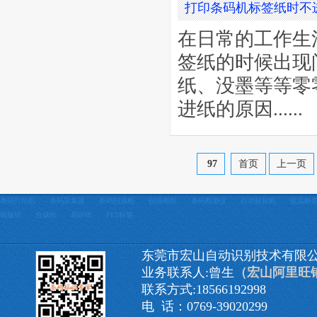
打印条码机标签纸时不
在日常的工作生
签纸的时候出现
纸、没墨等等零
进纸的原因......
97
首页
上一页
条码打印机
条码采集器
条码扫描枪
扫描模组
条码检测仪
自动贴标机
低温标
铜版纸
合成纸
易碎纸
PET标签
东莞市宏山自动识别技术有限
业务联系人:曾生
（宏山阿里旺
联系方式:18566192998
电 话：0769-39020299