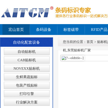
宏山首页
条码设备
标签碳带
RFID产品
您当前的位置：
首页
>
贴标机
自动化配套设备
机,东莞贴标机厂家
自动贴标机
CAB贴标机
NOVEXX贴标机
生鲜果蔬贴标
包装产线贴标
打印引擎
行业解决方案