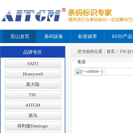
宏山首页
条码设备
标签碳带
RFID产品
您当前的位置：
首页
>
TSC台
品牌专区
集器
SATO
Honeywell
新大陆
TSC
AITGM
斑马
得利捷Datalogic