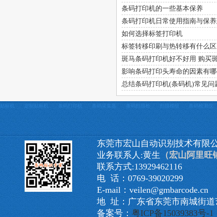
条码打印机的一些基本保养
条码打印机日常使用指南与保养
如何选择标签打印机
标签转移印刷与热转移有什么区
斑马条码打印机好不好用 购买
影响条码打印头寿命的因素有哪
总结条码打印机(条码机)常见问
贴标机
定制贴标机
条码打印机
条码采集器
条码扫描枪
扫描模组
条码检测仪
东莞市宏山自动识别技术有限
业务联系人:黄生
（宏山阿里旺
联系方式:13929462116
电 话：0769-39020299
E-mail：veilen@gmbarcode.cn
地 址：广东省东莞市南城街道艺
备案号：
粤ICP备15039383号-1