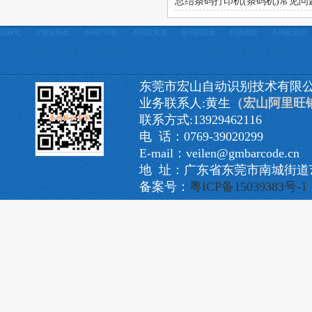
总结条码打印机(条码机)常见问
贴标机
定制贴标机
条码打印机
条码采集器
条码扫描枪
扫描模组
条码检测仪
东莞市宏山自动识别技术有限
业务联系人:黄生
（宏山阿里旺
联系方式:13929462116
电 话：0769-39020299
E-mail：veilen@gmbarcode.cn
地 址：广东省东莞市南城街道艺
备案号：
粤ICP备15039383号-1