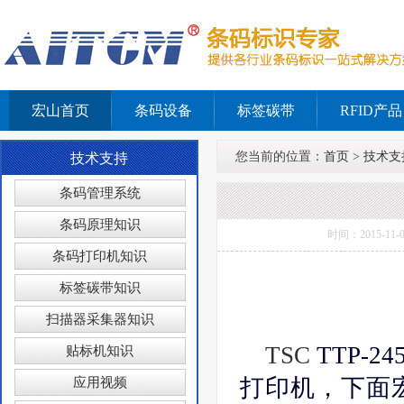
宏山首页
条码设备
标签碳带
RFID产品
您当前的位置：
首页
>
技术支
技术支持
条码管理系统
条码原理知识
时间：2015-1
条码打印机知识
标签碳带知识
扫描器采集器知识
TSC
TTP-24
贴标机知识
打印机，下面
应用视频