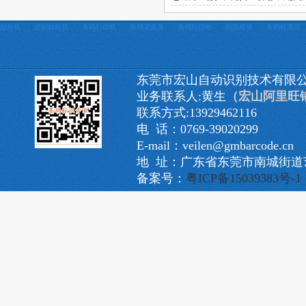
贴标机
定制贴标机
条码打印机
条码采集器
条码扫描枪
扫描模组
条码检测仪
东莞市宏山自动识别技术有限
业务联系人:黄生
（宏山阿里旺
联系方式:13929462116
电 话：0769-39020299
E-mail：veilen@gmbarcode.cn
地 址：广东省东莞市南城街道艺
备案号：
粤ICP备15039383号-1