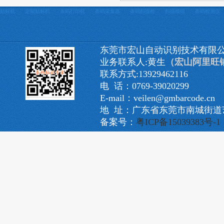
贴标机
定制贴标机
条码打印机
条码采集器
条码扫描枪
扫描模组
条码检测仪
东莞市宏山自动识别技术有限
业务联系人:黄生
（宏山阿里旺
联系方式:13929462116
电 话：0769-39020299
E-mail：veilen@gmbarcode.cn
地 址：广东省东莞市南城街道艺
备案号：
粤ICP备15039383号-1