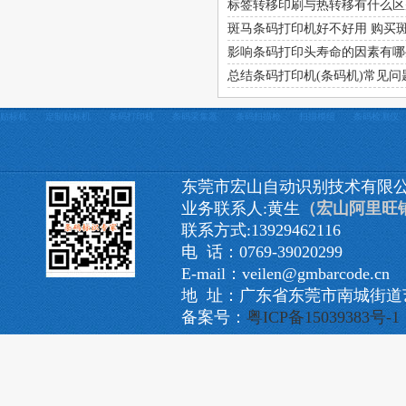
标签转移印刷与热转移有什么区
斑马条码打印机好不好用 购买
影响条码打印头寿命的因素有哪
总结条码打印机(条码机)常见问
贴标机
定制贴标机
条码打印机
条码采集器
条码扫描枪
扫描模组
条码检测仪
东莞市宏山自动识别技术有限
业务联系人:黄生
（宏山阿里旺
联系方式:13929462116
电 话：0769-39020299
E-mail：veilen@gmbarcode.cn
地 址：广东省东莞市南城街道艺
备案号：
粤ICP备15039383号-1