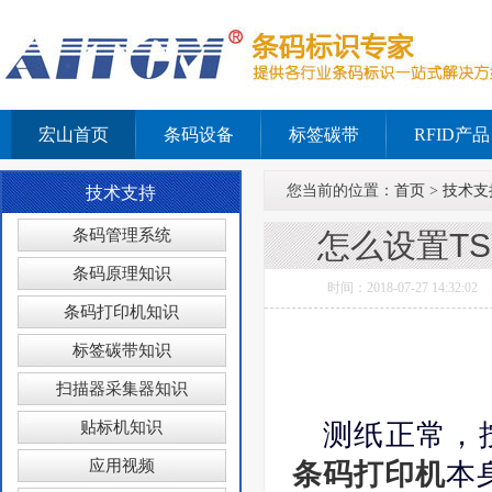
宏山首页
条码设备
标签碳带
RFID产品
您当前的位置：
首页
>
技术支
技术支持
条码管理系统
怎么设置TS
条码原理知识
时间：2018-07-27 14
条码打印机知识
标签碳带知识
扫描器采集器知识
贴标机知识
测纸正常，按F
应用视频
条码打印机
本