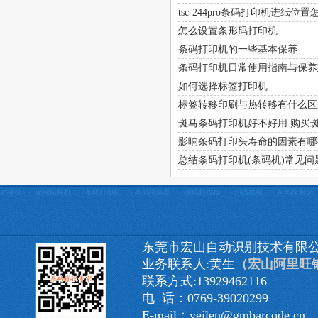
tsc-244pro条码打印机进纸位
怎么设置条形码打印机
条码打印机的一些基本保养
条码打印机日常使用指南与保养
如何选择标签打印机
标签转移印刷与热转移有什么区
斑马条码打印机好不好用 购买
影响条码打印头寿命的因素有哪
总结条码打印机(条码机)常见问
贴标机
定制贴标机
条码打印机
条码采集器
条码扫描枪
扫描模组
条码检测仪
东莞市宏山自动识别技术有限
业务联系人:黄生
（宏山阿里旺
联系方式:13929462116
电 话：0769-39020299
E-mail：veilen@gmbarcode.cn