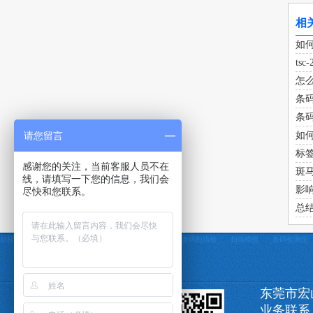
相
如
ts
怎
条
条
请您留言
如
标
感谢您的关注，当前客服人员不在
斑
线，请填写一下您的信息，我们会
影
尽快和您联系。
总
贴标机
定制贴标机
条码打印机
条码采集器
条码扫描枪
扫描模组
条码检测仪
东莞市宏
业务联系