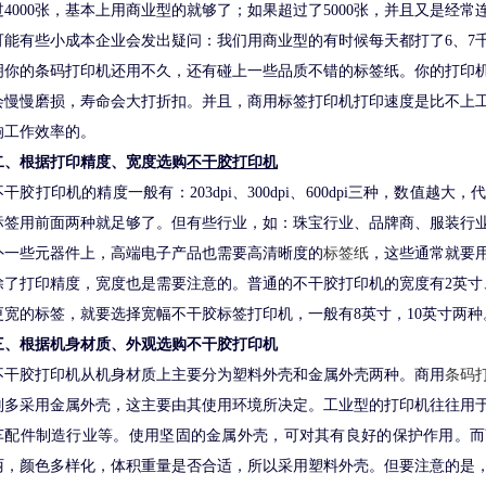
过4000张，基本上用商业型的就够了；如果超过了5000张，并且又是经
可能有些小成本企业会发出疑问：我们用商业型的有时候每天都打了6、7
明你的条码打印机还用不久，还有碰上一些品质不错的标签纸。你的打印
会慢慢磨损，寿命会大打折扣。并且，商用标签打印机打印速度是比不上
响工作效率的。
二、根据打印精度、宽度选购
不干胶打印机
不干胶打印机的精度一般有：203dpi、300dpi、600dpi三种，数值
标签用前面两种就足够了。但有些行业，如：珠宝行业、品牌商、服装行
外一些元器件上，高端电子产品也需要高清晰度的
标签纸
，这些通常就要用
除了打印精度，宽度也是需要注意的。普通的不干胶打印机的宽度有2英寸、
更宽的标签，就要选择宽幅不干胶标签打印机，一般有8英寸，10英寸两种
三、根据机身材质、外观选购不干胶打印机
不干胶打印机从机身材质上主要分为塑料外壳和金属外壳两种。商用
条码
则多采用金属外壳，这主要由其使用环境所决定。工业型的打印机往往用
车配件制造行业等。使用坚固的金属外壳，可对其有良好的保护作用。而
丽，颜色多样化，体积重量是否合适，所以采用塑料外壳。但要注意的是