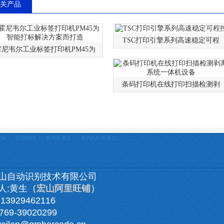
关产品
TSC打印引擎系列高速稳定可程
霍尼韦尔工业标签打印机PM45为
条码打印机在线打印扫描检测剥
平板
扫描模组
条码检测仪
条码比对检测仪
山自动识别技术有限公司
人:黄生
（宏山阿里旺铺）
3929462116
69-39020299