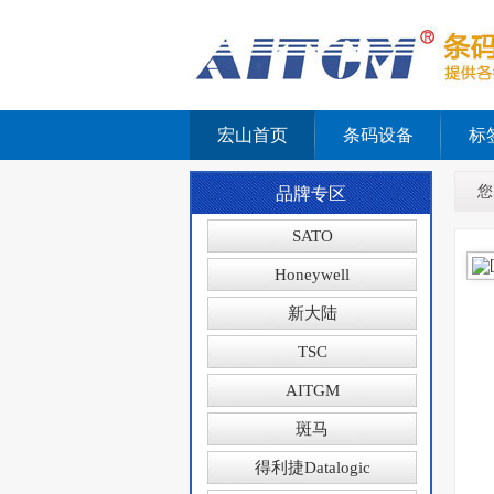
宏山首页
条码设备
标
您
品牌专区
SATO
Honeywell
新大陆
TSC
AITGM
斑马
得利捷Datalogic