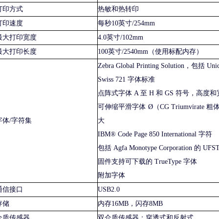
打印方式
热敏和热转印
打印速度
每秒10英寸/254mm
最大打印宽度
4.0英寸/102mm
最大打印长度
100英寸/2540mm（使用标配内存）
Zebra Global Printing Solution，包括 Uni
Swiss 721 字体标准
点阵式字体 A 至 H 和 GS 符号，高度
可伸缩平滑字体 Ø（CG Triumvira
字体/字符集
大
IBM® Code Page 850 International 字符
包括 Agfa Monotype Corporation 的 UFS
固件支持可下载的 TrueType 字体
附加字体
通信接口
USB2.0
存储
内存16MB，闪存8MB
介质传感器
双介质传感器：穿透式和反射式