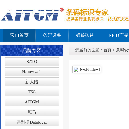
宏山首页
条码设备
标签碳带
RFID产品
您当前的位置：
首页
>
条码设
品牌专区
SATO
Honeywell
新大陆
TSC
AITGM
斑马
得利捷Datalogic