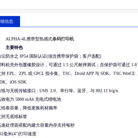
详细信息
ALPHA-4L携带型热感式
条码打印机
主要特色
防尘防水之 IP54 国际认证(须含携带保护袋；客户选配)
塑料机壳外包覆橡胶设计，可通过 1.5 公尺耐摔测试；含保护袋可通过 1.8
持 EPL、ZPL 或 CPCL 指令集、TSC、Droid APP 与 SDK、TSC WinCE 
DK、iOS SDK
线与无线传输接口 : USB 2.0、串行埠、蓝牙、与 802.11 b/g/n
高效电力 5800 mAh 充电式锂电池
大纸卷容量，降低更换耗材频率
支持无底纸标签
高速处理器搭配内建大容量内存支持每秒
02毫米(4”)打印速度