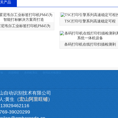
关产品
TSC打印引擎系列高速稳定可程
霍尼韦尔工业标签打印机PM45为
条码打印机在线打印扫描检测剥
平板
扫描模组
条码检测仪
条码比对检测仪
山自动识别技术有限公司
人:黄生
（宏山阿里旺铺）
3929462116
69-39020299