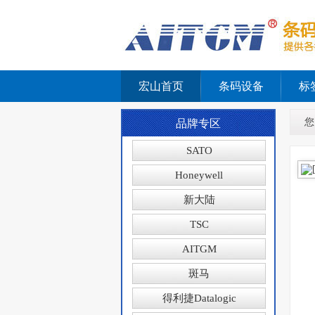
宏山首页
条码设备
标
您
品牌专区
SATO
Honeywell
新大陆
TSC
AITGM
斑马
得利捷Datalogic