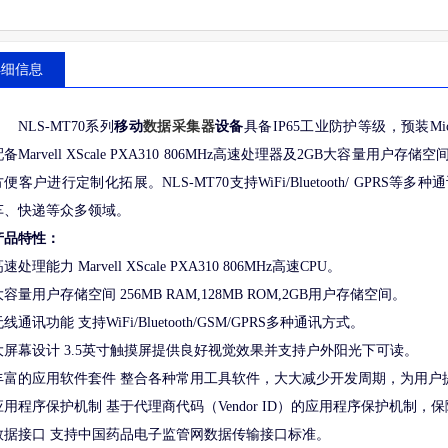
详细信息
NLS-MT70系列
移动
数据采集器
设备
具备IP65工业防护等级，预装Micros
配备Marvell XScale PXA310 806MHz高速处理器及2GB大容量
方便客户进行定制化拓展。NLS-MT70支持WiFi/Bluetooth/ GPR
车、快递等众多领域。
产品特性：
速处理能力 Marvell XScale PXA310 806MHz高速CPU。
大容量用户存储空间 256MB RAM,128MB ROM,2GB用户存储空间。
线通讯功能 支持WiFi/Bluetooth/GSM/GPRS多种通讯方式。
大屏幕设计 3.5英寸触摸屏提供良好视觉效果并支持户外阳光下可读。
丰富的应用软件套件 整合各种常用工具软件，大大减少开发周期，为用户
应用程序保护机制 基于代理商代码（Vendor ID）的应用程序保护机制
数据接口 支持中国药品电子监管网数据传输接口标准。