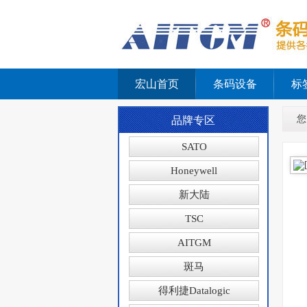
宏山首页
条码设备
标
您
品牌专区
SATO
Honeywell
新大陆
TSC
AITGM
斑马
得利捷Datalogic