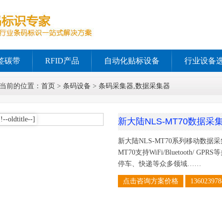
签碳带
RFID产品
自动化贴标设备
行业设备
当前的位置：
首页
>
条码设备
>
条码采集器,数据采集器
新大陆NLS-MT70数据采
新大陆NLS-MT70系列移动数据
MT70支持WiFi/Bluetooth
停车、快递等众多领域……
点击咨询方案价格
136023978