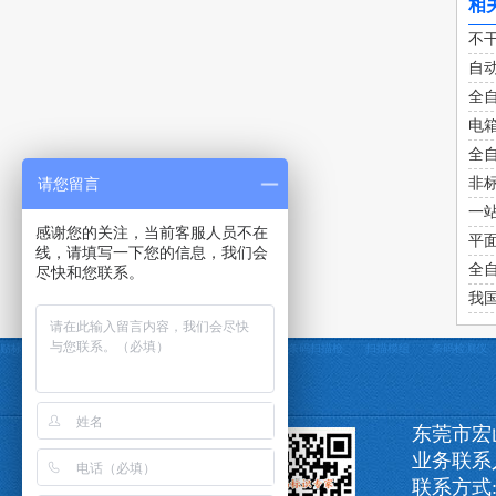
相
不
自
全
电
全
请您留言
非
一
感谢您的关注，当前客服人员不在
平
线，请填写一下您的信息，我们会
全
尽快和您联系。
我
贴标机
定制贴标机
条码打印机
条码采集器
条码扫描枪
扫描模组
条码检测仪
东莞市宏
业务联系
联系方式:1