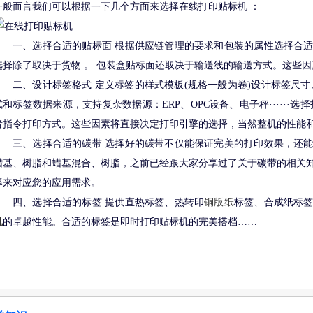
一般而言我们可以根据一下几个方面来选择在线打印贴标机 ：
一、选择合适的贴标面 根据供应链管理的要求和包装的属性选择合
选择除了取决于货物 。 包装盒贴标面还取决于输送线的输送方式。这些
二、设计标签格式 定义标签的样式模板(规格一般为卷)设计标签尺
式和标签数据来源，支持复杂数据源：ERP、OPC设备、电子秤······
者指令打印方式。这些因素将直接决定打印引擎的选择，当然整机的性能
三、选择合适的碳带 选择好的碳带不仅能保证完美的打印效果，还
蜡基、树脂和蜡基混合、树脂，之前已经跟大家分享过了关于碳带的相关
择来对应您的应用需求。
四、选择合适的标签 提供直热标签、热转印
铜版纸
标签、合成纸标
机
的卓越性能。合适的标签是即时打印贴标机的完美搭档……