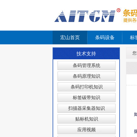
宏山首页
条码设备
标
您
技术支持
条码管理系统
条码原理知识
条码打印机知识
标签碳带知识
扫描器采集器知识
贴标机知识
应用视频