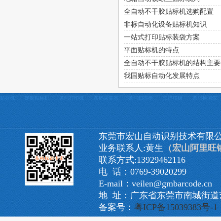
全自动不干胶贴标机选购配置
非标自动化设备贴标机知识
一站式打印贴标装袋方案
平面贴标机的特点
全自动不干胶贴标机的结构主要
我国贴标自动化发展特点
贴标机
定制贴标机
条码打印机
条码采集器
条码扫描枪
扫描模组
条码检测仪
东莞市宏山自动识别技术有限
业务联系人:黄生
（宏山阿里旺
联系方式:13929462116
电 话：0769-39020299
E-mail：veilen@gmbarcode.cn
地 址：广东省东莞市南城街道艺
备案号：
粤ICP备15039383号-1