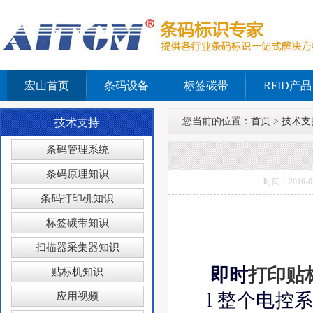
宏山首页
条码设备
标签碳带
RFID产品
您当前的位置：
首页
>
技术支
技术支持
条码管理系统
条码原理知识
时间：2016
条码打印机知识
标签碳带知识
扫描器采集器知识
即时
打印贴
贴标机知识
l 整个电控系
应用视频