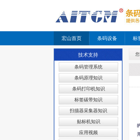
宏山首页
条码设备
标
您
技术支持
条码管理系统
条码原理知识
条码打印机知识
标签碳带知识
扫描器采集器知识
贴标机知识
应用视频