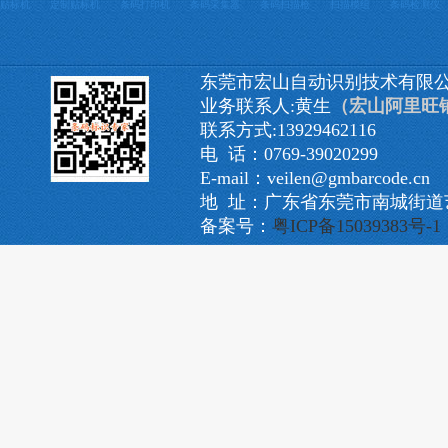
贴标机
定制贴标机
条码打印机
条码采集器
条码扫描枪
扫描模组
条码检测仪
东莞市宏山自动识别技术有限
业务联系人:黄生
（宏山阿里旺
联系方式:13929462116
电 话：0769-39020299
E-mail：veilen@gmbarcode.cn
地 址：广东省东莞市南城街道艺
备案号：
粤ICP备15039383号-1