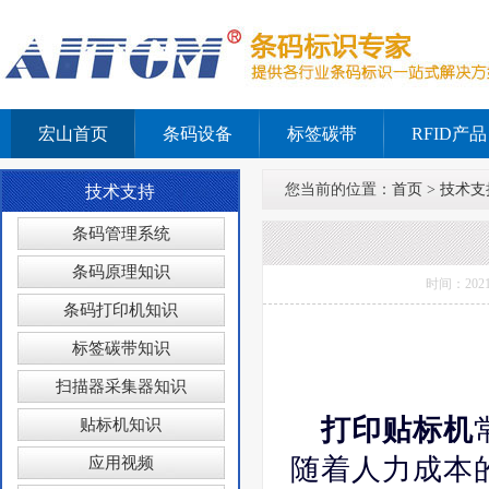
宏山首页
条码设备
标签碳带
RFID产品
您当前的位置：
首页
>
技术支
技术支持
条码管理系统
条码原理知识
时间：202
条码打印机知识
标签碳带知识
扫描器采集器知识
打印贴标机
贴标机知识
随着人力成本
应用视频