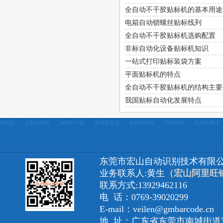
全自动不干胶贴标机的基本用途
电箱自动锁螺丝贴标线列
全自动不干胶贴标机选购配置
非标自动化设备贴标机知识
一站式打印贴标装袋方案
平面贴标机的特点
全自动不干胶贴标机的结构主要
我国贴标自动化发展特点
贴标机
定制贴标机
条码打印机
条码采集器
条码扫描枪
扫描模组
条码检测仪
东莞市宏山自动识别技术有限
业务联系人:黄生
（宏山阿里旺
联系方式:13929462116
电 话：0769-39020299
E-mail：veilen@gmbarcode.cn
地 址：广东省东莞市南城街道艺