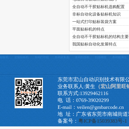
全自动不干胶贴标机选购配置
非标自动化设备贴标机知识
一站式打印贴标装袋方案
平面贴标机的特点
全自动不干胶贴标机的结构主要
我国贴标自动化发展特点
贴标机
定制贴标机
条码打印机
条码采集器
条码扫描枪
扫描模组
条码检测仪
东莞市宏山自动识别技术有限
业务联系人:黄生
（宏山阿里旺
联系方式:13929462116
电 话：0769-39020299
E-mail：veilen@gmbarcode.cn
地 址：广东省东莞市南城街道艺
备案号：
粤ICP备15039383号-1