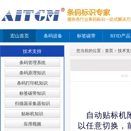
宏山首页
条码设备
标签碳带
RFID产品
您当前的位置：
首页
>
技术支
技术支持
条码管理系统
条码原理知识
时间：
条码打印机知识
标签碳带知识
扫描器采集器知识
自动贴标机
贴标机知识
以任意切换，
应用视频